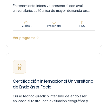
Entrenamiento intensivo presencial con aval
universitario. La técnica de mayor demanda en
medicina fotónica, dictada en modalidad facial y
corporal en 2 días.
2 días
Presencial
FGU
(entrenamiento
intensivo)
Ver programa
Certificación Internacional Universitaria
de Endoláser Facial
Curso teórico-práctico intensivo de endoláser
aplicado al rostro, con evaluación ecográfica y
aval universitario internacional.