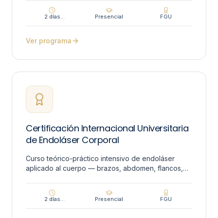
2 días
Presencial
FGU
(entrenamiento
intensivo)
Ver programa
Certificación Internacional Universitaria
de Endoláser Corporal
Curso teórico-práctico intensivo de endoláser
aplicado al cuerpo — brazos, abdomen, flancos,
espalda, glúteos y manejo de celulitis — con aval
universitario internacional.
2 días
Presencial
FGU
(entrenamiento
intensivo)